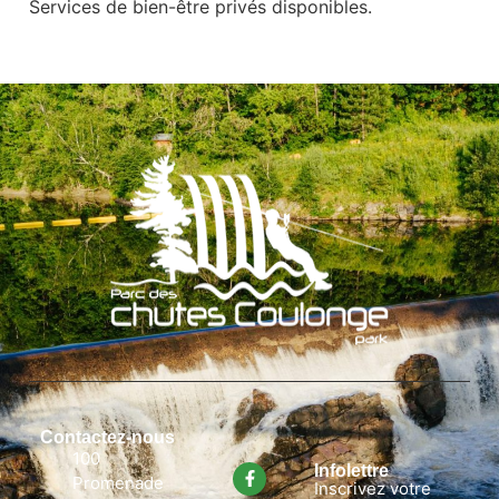
Services de bien-être privés disponibles.
Contactez-nous
100
Infolettre
Promenade
Inscrivez votre