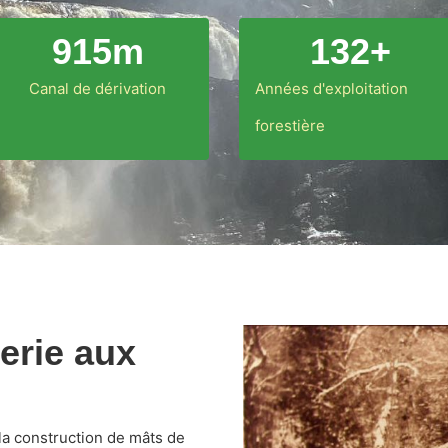
915
m
132
+
Canal de dérivation
Années d'exploitation
forestière
terie aux
la construction de mâts de