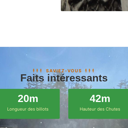
SAVIEZ-VOUS
Faits intéressants
20
m
42
m
Longueur des billots
Hauteur des Chutes