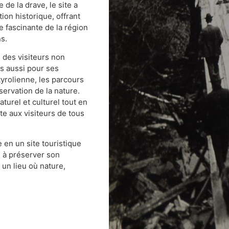
 de la drave, le site a
tion historique, offrant
re fascinante de la région
s.
 des visiteurs non
s aussi pour ses
tyrolienne, les parcours
servation de la nature.
turel et culturel tout en
te aux visiteurs de tous
en un site touristique
 à préserver son
t un lieu où nature,