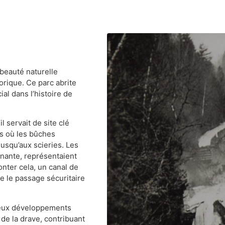
beauté naturelle
orique. Ce parc abrite
al dans l’histoire de
l servait de site clé
is où les bûches
usqu’aux scieries. Les
nante, représentaient
nter cela, un canal de
re le passage sécuritaire
breux développements
de la drave, contribuant