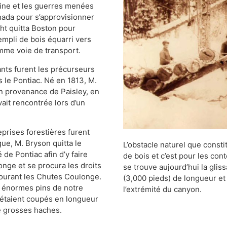
aine et les guerres menées
anada pour s’approvisionner
ht quitta Boston pour
empli de bois équarri vers
omme voie de transport.
nts furent les précurseurs
 le Pontiac. Né en 1813, M.
en provenance de Paisley, en
ait rencontrée lors d’un
eprises forestières furent
ue, M. Bryson quitta le
L’obstacle naturel que constit
 de Pontiac afin d’y faire
de bois et c’est pour les con
ulonge et se procura les droits
se trouve aujourd’hui la glis
tourant les Chutes Coulonge.
(3,000 pieds) de longueur et 
 énormes pins de notre
l’extrémité du canyon.
étaient coupés en longueur
de grosses haches.