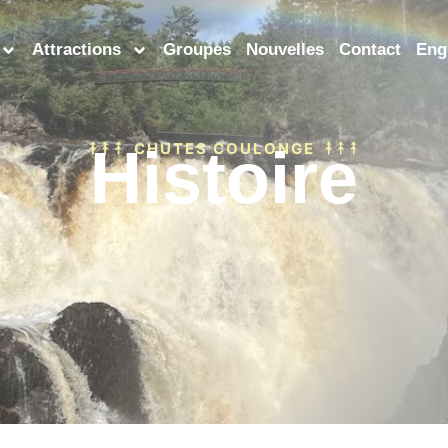
Attractions
Groupes
Nouvelles
Contact
Eng
Histoire
CHUTES COULONGE